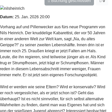
Buchung geschlossen
0
Datum:
25. Jan. 2026
20:00
Vorhang auf und Pillenwecker aus fürs neue Programm von
Nils Heinrich. Der knuddelige Kabarettist, der vor 50 Jahren
in einer anderen Welt zur Welt kam, sagt „Na, du altes
Gerippe?!“ zu seiner zweiten Lebenshälfte. Innen drin ist er
immer noch 25. Draußen kriegt er jetzt Falten am Hals.
Leute, die ihn regieren, sind teilweise jünger als er. Als Kind
trug er Strumpfhosen, jetzt trägt er Schrumpfhosen. Männer
reden in diesem Lebensabschnitt immer weniger, Frauen
immer mehr. Er ist jetzt sein eigenes Forschungsobjekt.
Wird er werden wie seine Eltern? Wird er konservativ? Wird
er noch vergesslicher, als er jetzt schon ist? Geht das
überhaupt? Ist es nicht sinnvoller, für sich selbst alternative
Wahrheiten zu finden, damit man was Eigenes hat und sich
von der spießigen Jugend abgrenzt? Interessiert beobachtet