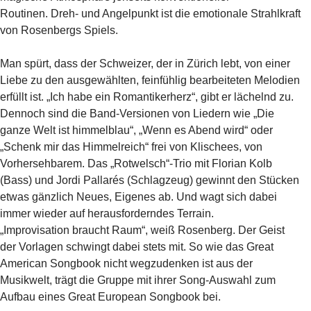
Routinen.
Dreh- und Angelpunkt ist die emotionale Strahlkraft
von Rosenbergs Spiels.
Man
spürt, dass der Schweizer, der in Zürich lebt, von einer
Liebe zu den ausgewählten,
feinfühlig bearbeiteten Melodien
erfüllt ist. „Ich habe ein Romantikerherz“, gibt er
lächelnd zu.
Dennoch sind die Band-Versionen von Liedern wie „Die
ganze Welt ist
himmelblau“, „Wenn es Abend wird“ oder
„Schenk mir das Himmelreich“ frei von
Klischees, von
Vorhersehbarem. Das „Rotwelsch“-Trio mit Florian Kolb
(Bass) und
Jordi Pallarés (Schlagzeug) gewinnt den Stücken
etwas gänzlich Neues, Eigenes ab.
Und wagt sich dabei
immer wieder auf herausforderndes Terrain.
„Improvisation
braucht Raum“, weiß Rosenberg. Der Geist
der Vorlagen schwingt dabei stets mit. So
wie das Great
American Songbook nicht wegzudenken ist aus der
Musikwelt, trägt die
Gruppe mit ihrer Song-Auswahl zum
Aufbau eines Great European Songbook bei.