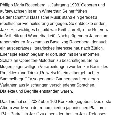
Philipp Maria Rosenberg ist Jahrgang 1993. Geboren und
aufgewachsen ist er in
Winterthur. Seiner frühen
Leidenschaft für klassische Musik stand ein geradezu
rebellischer Freiheitsdrang entgegen. So entdeckte er den
Jazz. Ein wichtiges Leitbild
war Keith Jarrett, „eine Referenz
in Ästhetik und Wandelbarkeit“. Nach prägenden
Jahren am
renommierten Jazzcampus Basel zog Rosenberg, der auch
ein
ausgeprägtes literarisches Interesse hat, nach Zürich.
Eher spielerisch begann er dort,
sich mit dem enormen
Schatz an Operetten-Melodien zu beschäftigen. Seine
klugen,
eigenwilligen Verarbeitungen wurden zur Basis des
Projektes (und Trios) „Rotwelsch“:
ein althergebrachter
Sammelbegriff für sogenannte Gaunersprachen, deren
Varianten
aus Mischungen verschiedener Sprachen,
Dialekte und Begriffe entstanden waren.
Das Trio hat seit 2022 über 100 Konzerte gegeben. Das erste
Album wurde
von der renommierten japanischen Plattform
„PJ – Portrait in Jazz“ zu einem der
„besten Jazz-Releases