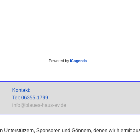
Powered by
iCagenda
Kontakt:
Tel: 06355-1799
info@blaues-haus-ev.de
nen Unterstützern, Sponsoren und Gönnern, denen wir hiermit au