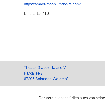
https://amber-moon.jimdosite.com/
Eintritt: 15,-/ 10,-
Theater Blaues Haus e.V.
Parkallee 7
67295 Bolanden-Weierhof
Der Verein lebt natürlich auch von sei