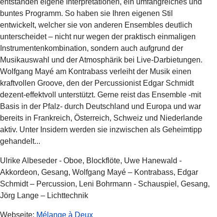
entstanden eigene Interpretationen, ein umfangreiches und
buntes Programm. So haben sie Ihren eigenen Stil
entwickelt, welcher sie von anderen Ensembles deutlich
unterscheidet – nicht nur wegen der praktisch einmaligen
Instrumentenkombination, sondern auch aufgrund der
Musikauswahl und der Atmosphärik bei Live-Darbietungen.
Wolfgang Mayé am Kontrabass verleiht der Musik einen
kraftvollen Groove, den der Percussionist Edgar Schmidt
dezent-effektvoll unterstützt. Gerne reist das Ensemble -mit
Basis in der Pfalz- durch Deutschland und Europa und war
bereits in Frankreich, Österreich, Schweiz und Niederlande
aktiv. Unter Insidern werden sie inzwischen als Geheimtipp
gehandelt...
Ulrike Albeseder - Oboe, Blockflöte, Uwe Hanewald -
Akkordeon, Gesang, Wolfgang Mayé – Kontrabass, Edgar
Schmidt – Percussion, Leni Bohrmann - Schauspiel, Gesang,
Jörg Lange – Lichttechnik
Webseite:
Mélange à Deux